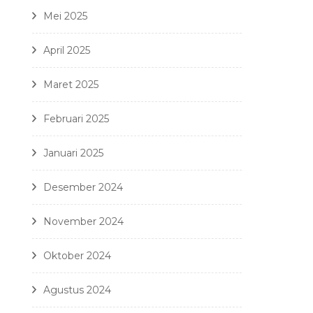
Mei 2025
April 2025
Maret 2025
Februari 2025
Januari 2025
Desember 2024
November 2024
Oktober 2024
Agustus 2024