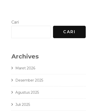
Cari
CARI
Archives
Maret 2026
Desember 2025
Agustus 2025
Juli 2025