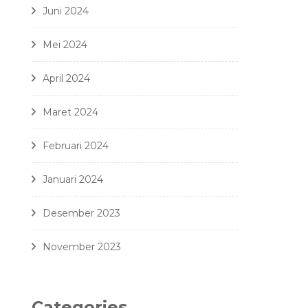
Juni 2024
Mei 2024
April 2024
Maret 2024
Februari 2024
Januari 2024
Desember 2023
November 2023
Categories