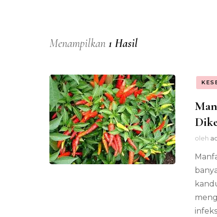
Menampilkan
1 Hasil
KES
Manf
Dike
oleh
a
Manfa
banya
kandu
menga
infek