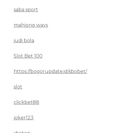
saba sport
mahjong ways
judi bola
Slot Bet 100
https://bogorupdate.id/sbobet/
slot
clickbet88
joker123