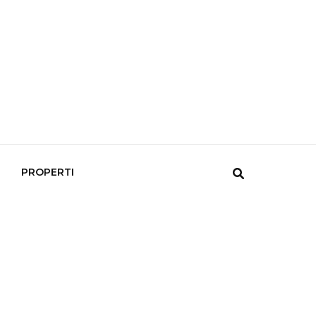
PROPERTI