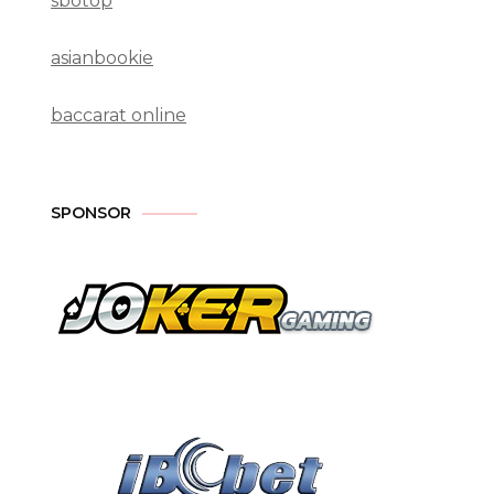
sbotop
asianbookie
baccarat online
SPONSOR